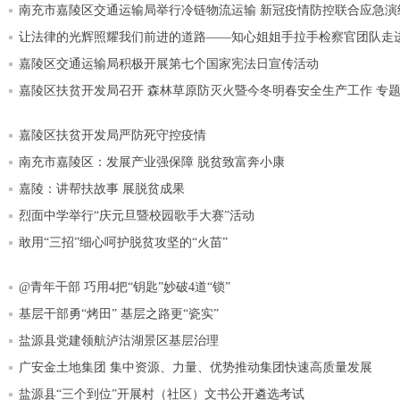
南充市嘉陵区交通运输局举行冷链物流运输 新冠疫情防控联合应急演
让法律的光辉照耀我们前进的道路——知心姐姐手拉手检察官团队走
嘉陵区交通运输局积极开展第七个国家宪法日宣传活动
嘉陵区扶贫开发局召开 森林草原防灭火暨今冬明春安全生产工作 专
嘉陵区扶贫开发局严防死守控疫情
南充市嘉陵区：发展产业强保障 脱贫致富奔小康
嘉陵：讲帮扶故事 展脱贫成果
烈面中学举行“庆元旦暨校园歌手大赛”活动
敢用“三招”细心呵护脱贫攻坚的“火苗”
@青年干部 巧用4把“钥匙”妙破4道“锁”
基层干部勇“烤田” 基层之路更“瓷实”
盐源县党建领航泸沽湖景区基层治理
广安金土地集团 集中资源、力量、优势推动集团快速高质量发展
盐源县“三个到位”开展村（社区）文书公开遴选考试