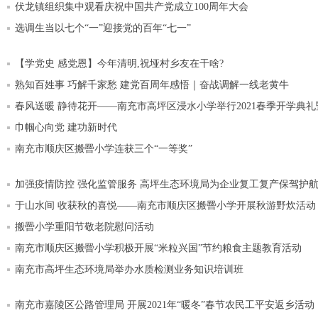
伏龙镇组织集中观看庆祝中国共产党成立100周年大会
选调生当以七个“一”迎接党的百年“七一”
【学党史 感党恩】今年清明,祝垭村乡友在干啥?
熟知百姓事 巧解千家愁 建党百周年感悟｜奋战调解一线老黄牛
春风送暖 静待花开——南充市高坪区浸水小学举行2021春季开学典
巾帼心向党 建功新时代
南充市顺庆区搬罾小学连获三个“一等奖”
加强疫情防控 强化监管服务 高坪生态环境局为企业复工复产保驾护
于山水间 收获秋的喜悦——南充市顺庆区搬罾小学开展秋游野炊活动
搬罾小学重阳节敬老院慰问活动
南充市顺庆区搬罾小学积极开展“米粒兴国”节约粮食主题教育活动
南充市高坪生态环境局举办水质检测业务知识培训班
南充市嘉陵区公路管理局 开展2021年“暖冬”春节农民工平安返乡活动