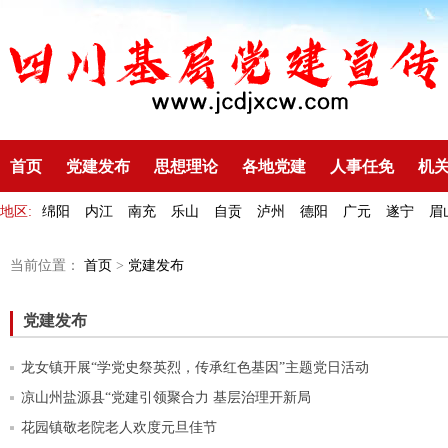
首页
党建发布
思想理论
各地党建
人事任免
机
地区:
绵阳
内江
南充
乐山
自贡
泸州
德阳
广元
遂宁
眉
当前位置：
首页
>
党建发布
党建发布
龙女镇开展“学党史祭英烈，传承红色基因”主题党日活动
凉山州盐源县“党建引领聚合力 基层治理开新局
花园镇敬老院老人欢度元旦佳节