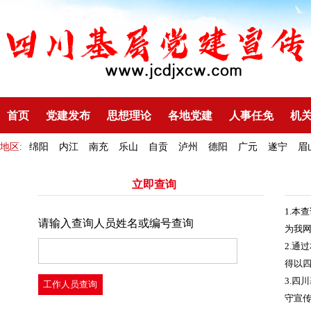
首页
党建发布
思想理论
各地党建
人事任免
机
地区:
绵阳
内江
南充
乐山
自贡
泸州
德阳
广元
遂宁
眉
立即查询
1.本
请输入查询人员姓名或编号查询
为我
2.通
得以
3.四
守宣