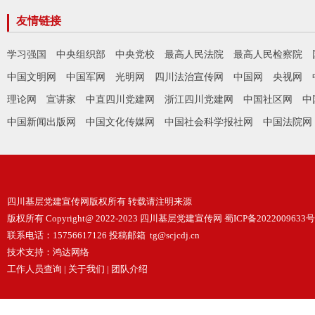
友情链接
学习强国
中央组织部
中央党校
最高人民法院
最高人民检察院
中国文明网
中国军网
光明网
四川法治宣传网
中国网
央视网
理论网
宣讲家
中直四川党建网
浙江四川党建网
中国社区网
中
中国新闻出版网
中国文化传媒网
中国社会科学报社网
中国法院网
四川基层党建宣传网版权所有 转载请注明来源
版权所有 Copyright@ 2022-2023 四川基层党建宣传网
蜀ICP备2022009633号
联系电话：15756617126 投稿邮箱 tg@scjcdj.cn
技术支持：
鸿达网络
工作人员查询
|
关于我们
|
团队介绍