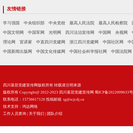
友情链接
学习强国
中央组织部
中央党校
最高人民法院
最高人民检察院
中国文明网
中国军网
光明网
四川法治宣传网
中国网
央视网
理论网
宣讲家
中直四川党建网
浙江四川党建网
中国社区网
中
中国新闻出版网
中国文化传媒网
中国社会科学报社网
中国法院网
四川基层党建宣传网版权所有 转载请注明来源
版权所有 Copyright@ 2022-2023 四川基层党建宣传网
蜀ICP备2022009633号
联系电话：15756617126 投稿邮箱 tg@scjcdj.cn
技术支持：
鸿达网络
工作人员查询
|
关于我们
|
团队介绍