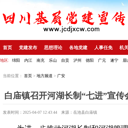
首页
党建发布
思想理论
各地党建
人事任免
机
地区:
绵阳
内江
南充
乐山
自贡
泸州
德阳
广元
遂宁
眉
当前位置：
首页
>
地方频道
>
广安
白庙镇召开河湖长制“七进”宣传
发表时间：2025-04-07 12:43:44
来源：岳池县白庙镇