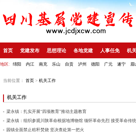
首页
党建发布
思想理论
各地党建
人事任免
机
地区:
绵阳
内江
南充
乐山
自贡
泸州
德阳
广元
遂宁
眉
当前位置：
首页
>
机关工作
机关工作
梁永镇：扎实开展“四项教育”推动主题教育
梁永镇：组织参观川陕革命根据地博物馆 缅怀革命先烈 接受革命传
园镇全面禁止秸秆焚烧 坚决查处第一把火