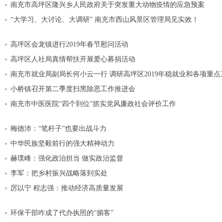
南充市高坪区隆兴乡人民政府关于突发重大动物疫情的应急预案
“大学习、大讨论、大调研” 南充市西山风景区管理局见实效！
高坪区会龙镇进行2019年春节慰问活动
高坪区人社局真情帮扶开展爱心募捐活动
南充市就业局副局长何小云一行 调研高坪区2019年稳就业和各项重点
小桥镇召开第二季度扫黑除恶工作推进会
南充市中医医院“四个到位”抓实党风廉政社会评价工作
梅德沛：“笔杆子”也要出战斗力
中华民族坚毅前行的强大精神动力
赫璞峰：强化政治担当 做实政治监督
李军：把乡村振兴战略落到实处
厉以宁 程志强：推动经济高质量发展
环保干部咋成了代办执照的“掮客”