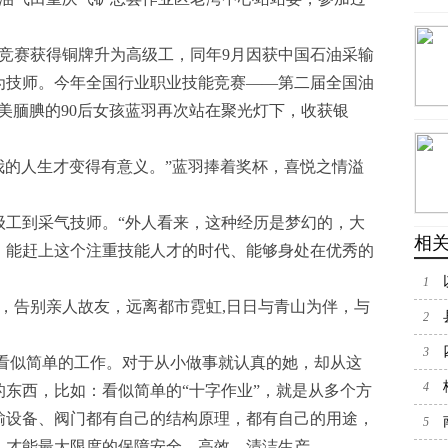
能竞赛获得铜牌升为高级工，同年9月因获中国石油采输
为技师。今年全国行业职业技能竞赛——第二届全国油
美腼腆的90后女孩蓝羽再次站在聚光灯下，收获银
我的人生才变得有意义。”蓝羽捧着奖杯，喜悦之情溢
初级工到采气技师。“外人看来，这种经历是梦幻的，大
相
，能赶上这个注重技能人才的时代、能够身处在优秀的
1
，告别亲人故友，远离都市霓虹,日日与青山为伴，与
教师
2
征缴
3
看似简单的工作。对于从小做事就认真的她，却从这
4
东西，比如：看似简单的“十字作业”，就是从多个方
输设备、阀门都有自己的结构原理，都有自己的用途，
5
，才能最大限度的保障安全、高效、清洁生产。