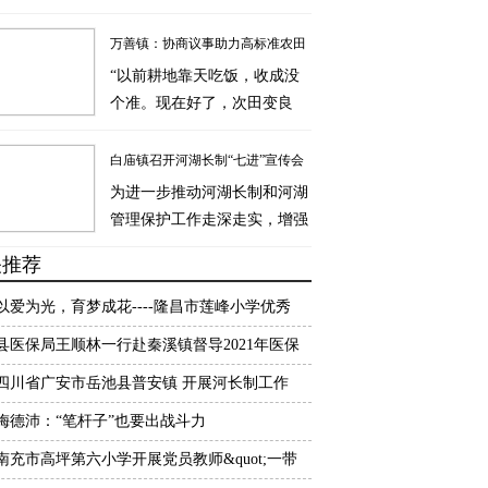
居民面临用水困境。鼓匠乡党
委闻"旱"而动，迅速组建由党
万善镇：协商议事助力高标准农田
员干部、村（社区）两委、网
“以前耕地靠天吃饭，收成没
建设与管理
格员构成的应急专班，以群众
个准。现在好了，次田变良
需求为哨，联动县消防救援大
田，高标准农田建设真是给咱
队吹响"红色集结号"，将汩汩
老百姓带来了实实在在的好
白庙镇召开河湖长制“七进”宣传会
清泉送到群众家门口。
处！”武胜县万善镇白玉村村
为进一步推动河湖长制和河湖
守护碧水清流
民李大爷站在热火朝天的施工
管理保护工作走深走实，增强
现场，脸上洋溢着幸福的笑
干部职工对河湖长制和河湖管
关推荐
容，难掩内心的喜悦。
护工作的责任意识、法治意识
和参与意识，营造干部职工带
以爱为光，育梦成花----隆昌市莲峰小学优秀
头关注河湖、保护河湖的良好
事迹展播
县医保局王顺林一行赴秦溪镇督导2021年医保
氛围。4月7日，白庙镇召开河
工作
四川省广安市岳池县普安镇 开展河长制工作
湖长制“七进”宣传会。
梅德沛：“笔杆子”也要出战斗力
南充市高坪第六小学开展党员教师&quot;一带