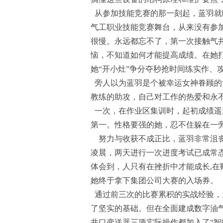
从参加技能竞赛的那一刻起，蓝羽就暗
气工职业技能竞赛舞台，从来没有参
很慢。永远都忘不了，第一次接触气
恼，不知道如何才能提高成绩。在她
她“开小灶”争分夺秒抢时间练实作、
旁人以为蓝羽是个被幸运女神眷顾的
教练的助攻，自己对工作的热爱和永
一次，在作业区集训时，起初成绩遥
第一。性格要强的她，忍不住躲在一
努力与收获不成正比，蓝羽非常沮丧
凌晨，两天进行一次进度考试已成常
体会到，人只有在挫折中才能成长,
她终于拿下集团公司大赛的入场券。
通过前三次的比赛累积的实战经验，
了坚实的基础。但在全面建成数字油
井口变送器三项实际操作都加入了“智