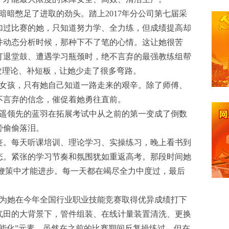
一&
暗憋足了进取的劲头。踏上2017年分公司第七届采
加过比赛的她，只知道努力学、全力练，但成绩提高却
井动态分析时候，那种下不了笔的心情。这让她很苦
打退堂鼓、遭遇学习瓶颈时，绝不言弃的最强教练组帮
攻理论、补短板，让她少走了很多弯路。
女孩，只有她自己知道一路走来的艰辛。除了师傅、
不言弃的信念，催促着她勇往直前。
遥领先的蓝羽在拓展考试中从之前的第一变成了倒数
旁偷偷落泪。
。每天听课培训、理论学习、实操练习，晚上看书到
态。紧张的学习节奏和氛围犹如重返高考。那段时间她
在鞭策中才能进步。每一天都在竭尽全力中度过，最后
为她在今年全国行业职业技能竞赛取得优异成绩打下
气田的大背景下，管件组装、在线计量装置清洗、更换
能化”元素，虽然在之前的比赛期间反复操练过，但在