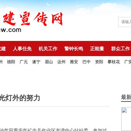
党建
人事任免
机关工作
警钟长鸣
正能量
群众工作
州
德阳
广元
遂宁
眉山
达州
雅安
巴中
资阳
攀枝花
广
光灯外的努力
最
西南油气田重庆气矿忠县作业区老湾中心站站委，参加过