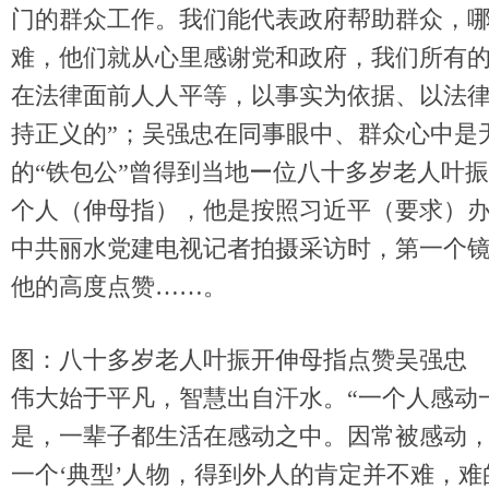
门的群众工作。我们能代表政府帮助群众，
难，他们就从心里感谢党和政府，我们所有
在法律面前人人平等，以事实为依据、以法
持正义的”；吴强忠在同事眼中、群众心中是
的“铁包公”曾得到当地ー位八十多岁老人叶振
个人（伸母指），他是按照习近平（要求）办
中共丽水党建电视记者拍摄采访时，第一个
他的高度点赞……。
图：八十多岁老人叶振开伸母指点赞吴强忠
伟大始于平凡，智慧出自汗水。“一个人感动
是，一辈子都生活在感动之中。因常被感动
一个‘典型’人物，得到外人的肯定并不难，