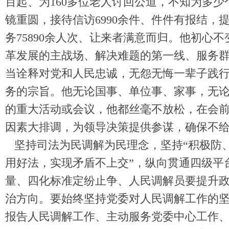
百起、为160多位老人讨回公道，不知为多
镜重圆，接待信访6990余件、件件有报结，
务75890余人次、让来者满意而归。他初心
革发展的主战场、解决难题的第一线、服务
当诠释对党和人民忠诚，无怨无悔一辈子践
务的宗旨。他无论国事、单位事、家事，无
的重大活动或会议，他都丝毫不放松，在会
因素大排调，为领导决策提供参谋，确保不
坚持司法为民调解为民理念，坚持“积极防
用好法，实现矛盾不上交”，纵向贯通四级平
量、四化标准定纷止争、人民调解员要提升
治方向。要始终坚持党委对人民调解工作的
报告人民调解工作、主动服务党委中心工作