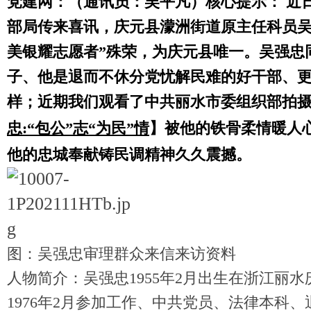
党建网：（通讯员：吴平凡）核心提示： 近
部局传来喜讯，庆元县濛洲街道原主任科员吴
美银耀志愿者”殊荣，为庆元县唯一。吴强忠
子、他是退而不休分党忧解民难的好干部、
样；近期我们观看了中共丽水市委组织部拍
忠:“包公”志“为民”情
】被他的铁骨柔情暖人
他的忠城奉献铸民调精神久久震撼。
图：吴强忠审理群众来信来访资料
人物简介：吴强忠1955年2月出生在浙江丽
1976年2月参加工作、中共党员、法律本科