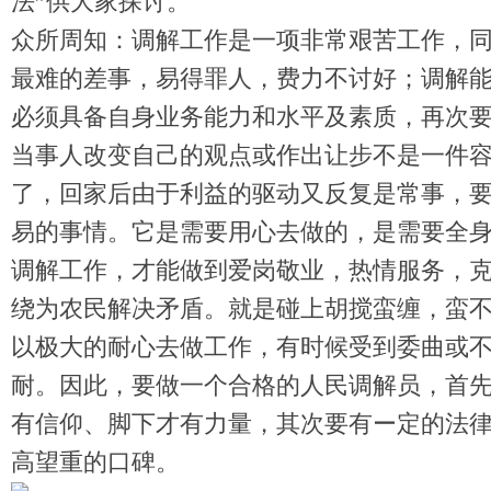
法”供大家探讨。
众所周知：调解工作是一项非常艰苦工作，
最难的差事，易得罪人，费力不讨好；调解
必须具备自身业务能力和水平及素质，再次
当事人改变自己的观点或作出让步不是一件
了，回家后由于利益的驱动又反复是常事，
易的事情。它是需要用心去做的，是需要全
调解工作，才能做到爱岗敬业，热情服务，
绕为农民解决矛盾。就是碰上胡搅蛮缠，蛮
以极大的耐心去做工作，有时候受到委曲或
耐。因此，要做一个合格的人民调解员，首
有信仰、脚下才有力量，其次要有ー定的法
高望重的口碑。