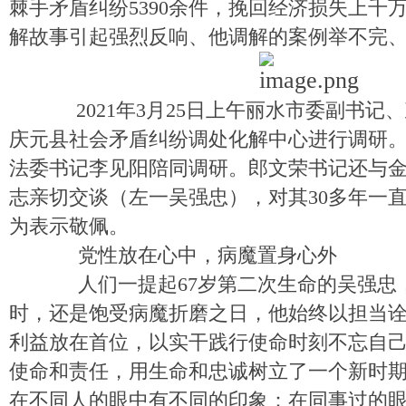
棘手矛盾纠纷5390余件，挽回经济损失上千
解故事引起强烈反响、他调解的案例举不完
2021年3月25日上午丽水市委副书记
庆元县社会矛盾纠纷调处化解中心进行调研
法委书记李见阳陪同调研。郎文荣书记还与
志亲切交谈（左一吴强忠），对其30多年一
为表示敬佩。
党性放在心中，病魔置身心外
人们一提起67岁第二次生命的吴强忠
时，还是饱受病魔折磨之日，他始终以担当
利益放在首位，以实干践行使命时刻不忘自
使命和责任，用生命和忠诚树立了一个新时
在不同人的眼中有不同的印象：在同事过的