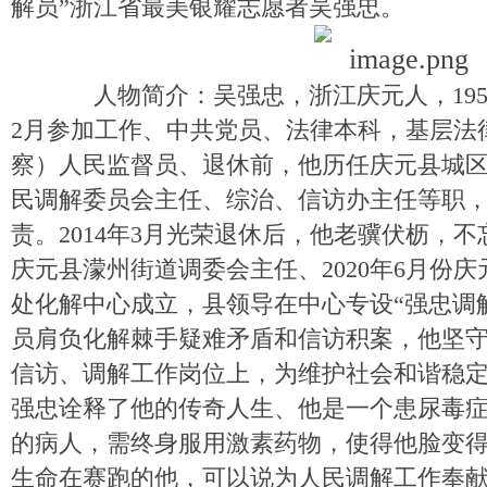
解员”浙江省最美银耀志愿者吴强忠。
人物简介：吴强忠，浙江庆元人，1955年
2月参加工作、中共党员、法律本科，基层法
察）人民监督员、退休前，他历任庆元县城
民调解委员会主任、综治、信访办主任等职
责。2014年3月光荣退休后，他老骥伏枥，
庆元县濛州街道调委会主任、2020年6月份
处化解中心成立，县领导在中心专设“强忠调
员肩负化解棘手疑难矛盾和信访积案，他坚守
信访、调解工作岗位上，为维护社会和谐稳
强忠诠释了他的传奇人生、他是一个患尿毒
的病人，需终身服用激素药物，使得他脸变
生命在赛跑的他，可以说为人民调解工作奉