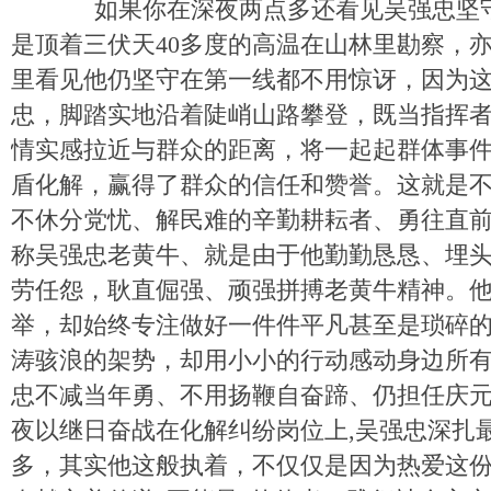
如果你在深夜两点多还看见吴强忠坚守
是顶着三伏天40多度的高温在山林里勘察，
里看见他仍坚守在第一线都不用惊讶，因为
忠，脚踏实地沿着陡峭山路攀登，既当指挥
情实感拉近与群众的距离，将一起起群体事
盾化解，赢得了群众的信任和赞誉。这就是
不休分党忧、解民难的辛勤耕耘者、勇往直
称吴强忠老黄牛、就是由于他勤勤恳恳、埋
劳任怨，耿直倔强、顽强拼搏老黄牛精神。
举，却始终专注做好一件件平凡甚至是琐碎的
涛骇浪的架势，却用小小的行动感动身边所
忠不减当年勇、不用扬鞭自奋蹄、仍担任庆
夜以继日奋战在化解纠纷岗位上,吴强忠深扎
多，其实他这般执着，不仅仅是因为热爱这