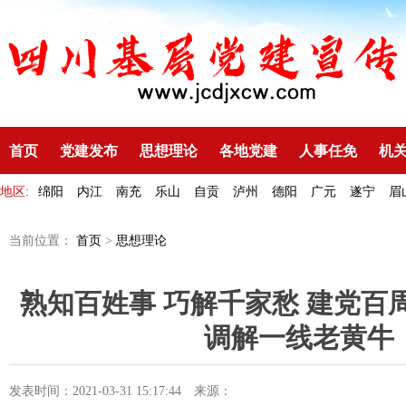
首页
党建发布
思想理论
各地党建
人事任免
机
地区:
绵阳
内江
南充
乐山
自贡
泸州
德阳
广元
遂宁
眉
当前位置：
首页
>
思想理论
熟知百姓事 巧解千家愁 建党百
调解一线老黄牛
发表时间：2021-03-31 15:17:44
来源：