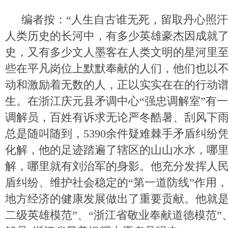
编者按：“人生自古谁无死，留取丹心照汗
人类历史的长河中，有多少英雄豪杰因成就
史，又有多少文人墨客在人类文明的星河里
些在平凡岗位上默默奉献的人们，他们也以
动和激励着无数的人，正以实实在在的行动
生。在浙江庆元县矛调中心“强忠调解室”有一
调解员，百姓有诉求无论严冬酷暑、刮风下
总是随叫随到，5390余件疑难棘手矛盾纠纷
化解，他的足迹踏遍了辖区的山山水水，哪
解，哪里就有刘治军的身影。他充分发挥人
盾纠纷、维护社会稳定的“第一道防线”作用
地方经济的健康发展做出了重要贡献。他就是
二级英雄模范”、“浙江省敬业奉献道德模范”