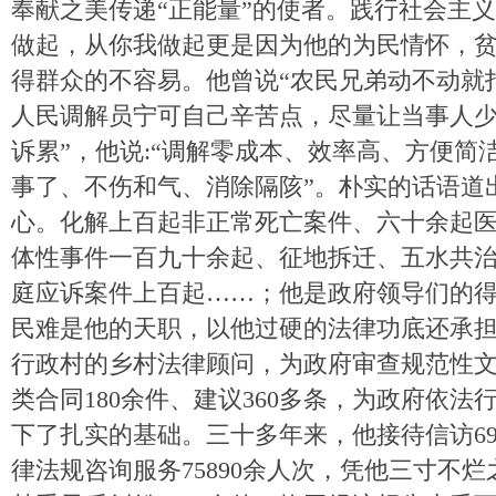
奉献之美传递“正能量”的使者。践行社会主
做起，从你我做起更是因为他的为民情怀，
得群众的不容易。他曾说“农民兄弟动不动就
人民调解员宁可自己辛苦点，尽量让当事人
诉累”，他说:“调解零成本、效率高、方便简
事了、不伤和气、消除隔陔”。朴实的话语道
心。化解上百起非正常死亡案件、六十余起
体性事件一百九十余起、征地拆迁、五水共
庭应诉案件上百起……；他是政府领导们的
民难是他的天职，以他过硬的法律功底还承
行政村的乡村法律顾问，为政府审查规范性文
类合同180余件、建议360多条，为政府依
下了扎实的基础。三十多年来，他接待信访69
律法规咨询服务75890余人次，凭他三寸不