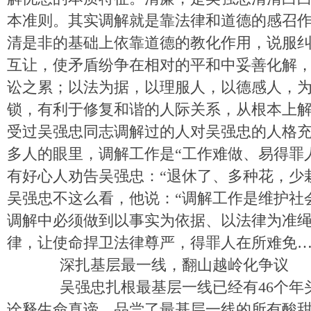
本准则。其实调解就是靠法律和道德的感召
清是非的基础上依靠道德的教化作用，说服
互让，使矛盾纷争在相对的平和中妥善化解
讼之累；以法为据，以理服人，以德感人，
锁，有利于修复和谐的人际关系，从根本上
受过吴强忠同志调解过的人对吴强忠的人格
多人的眼里，调解工作是“工作难做、易得罪
有好心人劝告吴强忠：“退休了、多种花，少
吴强忠不这么看，他说：“调解工作是维护社
调解中必须做到以事实为依据、以法律为准
律，让使命捍卫法律尊严，得罪人在所难免…
深扎基层最一线，翻山越岭化争议
吴强忠扎根最基层一线已经有46个年
诠释生命真谛、品尝了最基层一线的所有酸