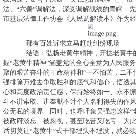
法、“六善”调解法，深受调解战线的青睐，
市基层法律工作协会《人民调解读本》作为
那有百姓诉求立马赶赴纠纷现场
结语：弘扬老黄牛精神，开掘老黄牛的
握“老黄牛精神”涵盖党的全心全意为人民服
聚的艰苦奋斗的革命精神和“一不怕苦，二不
强排除万难去争取胜利的底气和信心，悟透
心和高度政治责任感，保持始终如一、永不
斗不讲索取、讲奉献不计个人名利得失的作
公无私的境界。同时，也呼吁象吴强忠这样“
被政府淡忘、被忽视，甚至吃苦又吃亏，为
话切莫让“老黄牛”式干部埋头不埋没，就必