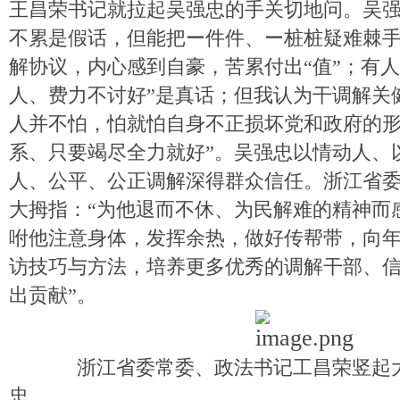
王昌荣书记就拉起吴强忠的手关切地问。吴强
不累是假话，但能把ー件件、ー桩桩疑难棘
解协议，内心感到自豪，苦累付出“值”；有人
人、费力不讨好”是真话；但我认为干调解关
人并不怕，怕就怕自身不正损坏党和政府的
系、只要竭尽全力就好”。吴强忠以情动人、
人、公平、公正调解深得群众信任。浙江省
大拇指：“为他退而不休、为民解难的精神而
咐他注意身体，发挥余热，做好传帮带，向
访技巧与方法，培养更多优秀的调解干部、
出贡献”。
浙江省委常委、政法书记工昌荣竖起大
忠