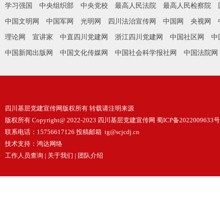
学习强国
中央组织部
中央党校
最高人民法院
最高人民检察院
中国文明网
中国军网
光明网
四川法治宣传网
中国网
央视网
理论网
宣讲家
中直四川党建网
浙江四川党建网
中国社区网
中
中国新闻出版网
中国文化传媒网
中国社会科学报社网
中国法院网
四川基层党建宣传网版权所有 转载请注明来源
版权所有 Copyright@ 2022-2023 四川基层党建宣传网
蜀ICP备2022009633号
联系电话：15756617126 投稿邮箱 tg@scjcdj.cn
技术支持：
鸿达网络
工作人员查询
|
关于我们
|
团队介绍