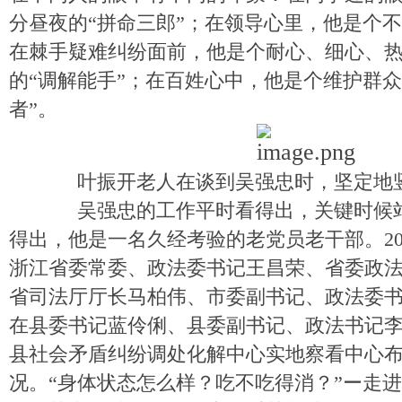
分昼夜的“拼命三郎”；在领导心里，他是个不
在棘手疑难纠纷面前，他是个耐心、细心、
的“调解能手”；在百姓心中，他是个维护群众
者”。
叶振开老人在谈到吴强忠时，坚定地
吴强忠的工作平时看得出，关键时候站
得出，他是一名久经考验的老党员老干部。202
浙江省委常委、政法委书记王昌荣、省委政
省司法厅厅长马柏伟、市委副书记、政法委
在县委书记蓝伶俐、县委副书记、政法书记
县社会矛盾纠纷调处化解中心实地察看中心
况。“身体状态怎么样？吃不吃得消？”ー走进