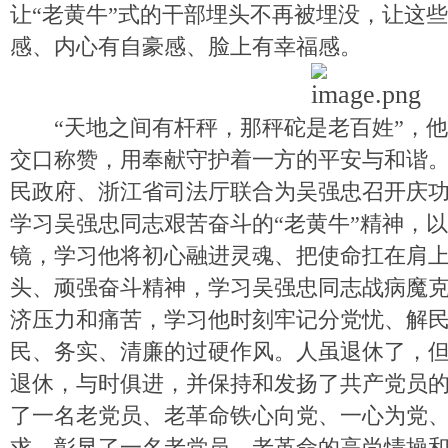
让“老黄牛”式的干部埋头不再被埋没，让这些
感、内心有自豪感、脸上有幸福感。
“天地之间有杆秤，那秤砣是老百姓”，
交口称赞，用奉献守护着一方的平安与和谐
民政府、浙江省司法厅联合为吴强忠召开庆
学习吴强忠同志艰苦奋斗的“老黄牛”精神，
镜，学习他将初心融进灵魂、把使命扛在肩
头、顽强奋斗精神，学习吴强忠同志战病魔
济压力和痛苦，学习他时刻牢记分党忧、解
民、务实、清廉的过硬作风。人虽退休了，
退休，与时俱进，并保持和发扬了共产党员
了一名老党员、老革命铁心向党、一心为党
求，彰显了一名老党员、老革命的高尚情操