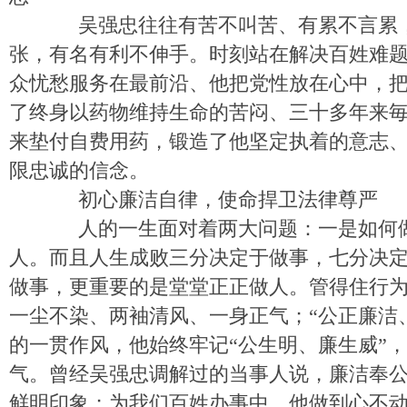
吴强忠往往有苦不叫苦、有累不言累，
张，有名有利不伸手。时刻站在解决百姓难
众忧愁服务在最前沿、他把党性放在心中，
了终身以药物维持生命的苦闷、三十多年来
来垫付自费用药，锻造了他坚定执着的意志
限忠诚的信念。
初心廉洁自律，使命捍卫法律尊严
人的一生面对着两大问题：一是如何做
人。而且人生成败三分决定于做事，七分决
做事，更重要的是堂堂正正做人。管得住行
一尘不染、两袖清风、一身正气；“公正廉洁
的一贯作风，他始终牢记“公生明、廉生威”
气。曾经吴强忠调解过的当事人说，廉洁奉
鲜明印象；为我们百姓办事中，他做到心不