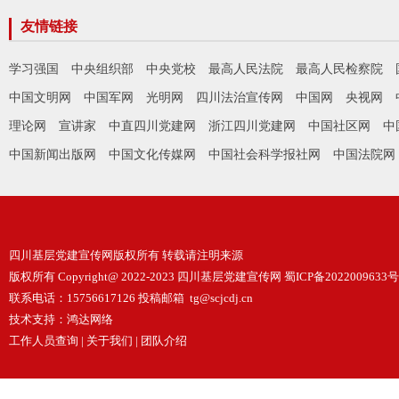
友情链接
学习强国
中央组织部
中央党校
最高人民法院
最高人民检察院
中国文明网
中国军网
光明网
四川法治宣传网
中国网
央视网
理论网
宣讲家
中直四川党建网
浙江四川党建网
中国社区网
中
中国新闻出版网
中国文化传媒网
中国社会科学报社网
中国法院网
四川基层党建宣传网版权所有 转载请注明来源
版权所有 Copyright@ 2022-2023 四川基层党建宣传网
蜀ICP备2022009633号
联系电话：15756617126 投稿邮箱 tg@scjcdj.cn
技术支持：
鸿达网络
工作人员查询
|
关于我们
|
团队介绍