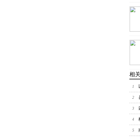
相
1
教师
2
征缴
3
4
5