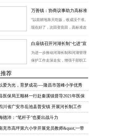
临用水困境。鼓匠乡党委闻"旱"而
动，迅速组建由党员干部、村（社
万善镇：协商议事助力高标准
区）两委、网格员构成的应急专
农田建设与管理
“以前耕地靠天吃饭，收成没个准。
班，以群众需求为哨，联动县消防
现在好了，次田变良田，高标准农
救援大队吹响"红色集结号"，将汩
田建设真是给咱老百姓带来了实实
汩清泉送到群众家门口。
在在的好处！”武胜县万善镇白玉村
白庙镇召开河湖长制“七进”宣
村民李大爷站在热火朝天的施工现
传会守护碧水清流
为进一步推动河湖长制和河湖管理
场，脸上洋溢着幸福的笑容，难掩
保护工作走深走实，增强干部职工
内心的喜悦。
对河湖长制和河湖管护工作的责任
关推荐
意识、法治意识和参与意识，营造
干部职工带头关注河湖、保护河湖
以爱为光，育梦成花----隆昌市莲峰小学优秀
的良好氛围。4月7日，白庙镇召开
事迹展播
县医保局王顺林一行赴秦溪镇督导2021年医保
河湖长制“七进”宣传会。
工作
四川省广安市岳池县普安镇 开展河长制工作
梅德沛：“笔杆子”也要出战斗力
南充市高坪第六小学开展党员教师&quot;一带