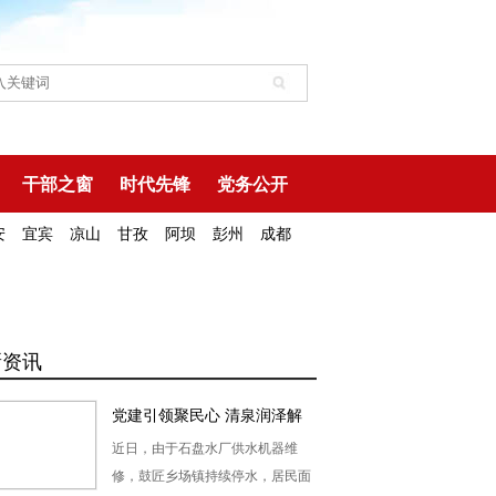
干部之窗
时代先锋
党务公开
安
宜宾
凉山
甘孜
阿坝
彭州
成都
新资讯
党建引领聚民心 清泉润泽解
民忧
近日，由于石盘水厂供水机器维
修，鼓匠乡场镇持续停水，居民面