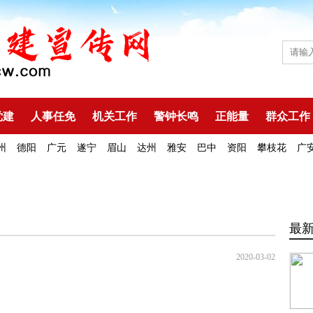
党建
人事任免
机关工作
警钟长鸣
正能量
群众工作
州
德阳
广元
遂宁
眉山
达州
雅安
巴中
资阳
攀枝花
广
最
2020-03-02